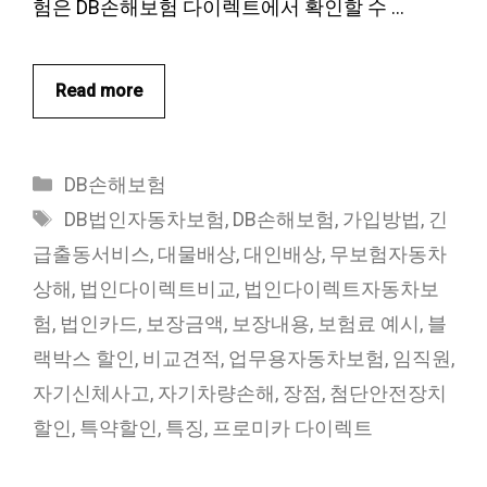
험은 DB손해보험 다이렉트에서 확인할 수 …
Read more
카
DB손해보험
테
태
DB법인자동차보험
,
DB손해보험
,
가입방법
,
긴
고
그
급출동서비스
,
대물배상
,
대인배상
,
무보험자동차
리
상해
,
법인다이렉트비교
,
법인다이렉트자동차보
험
,
법인카드
,
보장금액
,
보장내용
,
보험료 예시
,
블
랙박스 할인
,
비교견적
,
업무용자동차보험
,
임직원
,
자기신체사고
,
자기차량손해
,
장점
,
첨단안전장치
할인
,
특약할인
,
특징
,
프로미카 다이렉트