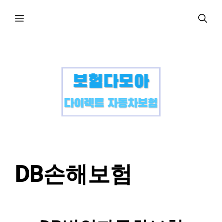
컨
메
텐
츠
로
뉴
건
너
뛰
기
DB손해보험