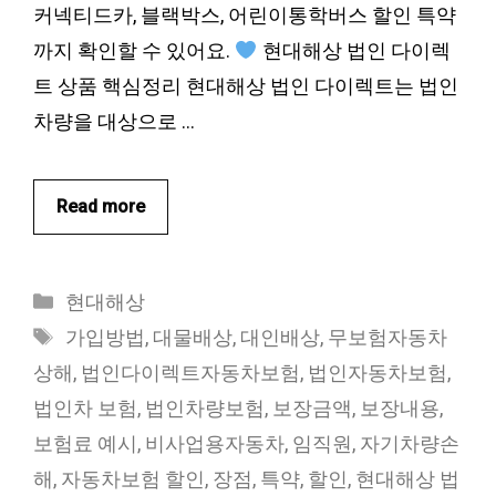
커넥티드카, 블랙박스, 어린이통학버스 할인 특약
까지 확인할 수 있어요.
현대해상 법인 다이렉
트 상품 핵심정리 현대해상 법인 다이렉트는 법인
차량을 대상으로 …
Read more
카
현대해상
테
태
가입방법
,
대물배상
,
대인배상
,
무보험자동차
고
그
상해
,
법인다이렉트자동차보험
,
법인자동차보험
,
리
법인차 보험
,
법인차량보험
,
보장금액
,
보장내용
,
보험료 예시
,
비사업용자동차
,
임직원
,
자기차량손
해
,
자동차보험 할인
,
장점
,
특약
,
할인
,
현대해상 법