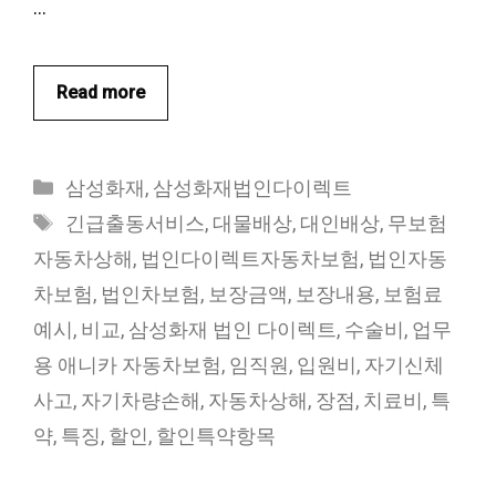
…
Read more
카
삼성화재
,
삼성화재법인다이렉트
테
태
긴급출동서비스
,
대물배상
,
대인배상
,
무보험
고
그
자동차상해
,
법인다이렉트자동차보험
,
법인자동
리
차보험
,
법인차보험
,
보장금액
,
보장내용
,
보험료
예시
,
비교
,
삼성화재 법인 다이렉트
,
수술비
,
업무
용 애니카 자동차보험
,
임직원
,
입원비
,
자기신체
사고
,
자기차량손해
,
자동차상해
,
장점
,
치료비
,
특
약
,
특징
,
할인
,
할인특약항목