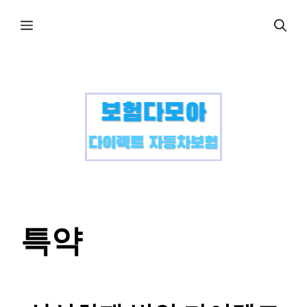
컨
메
텐
츠
로
뉴
건
너
뛰
기
특약