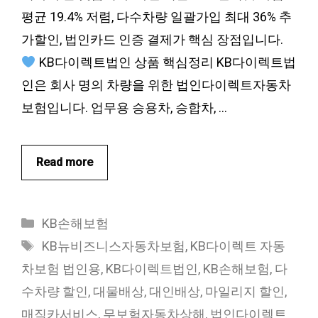
평균 19.4% 저렴, 다수차량 일괄가입 최대 36% 추
가할인, 법인카드 인증 결제가 핵심 장점입니다.
KB다이렉트법인 상품 핵심정리 KB다이렉트법
인은 회사 명의 차량을 위한 법인다이렉트자동차
보험입니다. 업무용 승용차, 승합차, …
Read more
카
KB손해보험
테
태
KB뉴비즈니스자동차보험
,
KB다이렉트 자동
고
그
차보험 법인용
,
KB다이렉트법인
,
KB손해보험
,
다
리
수차량 할인
,
대물배상
,
대인배상
,
마일리지 할인
,
매직카서비스
,
무보험자동차상해
,
법인다이렉트