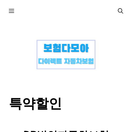
컨
메
텐
츠
로
뉴
건
너
뛰
기
특약할인