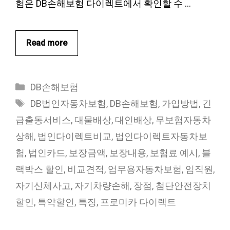
험은 DB손해보험 다이렉트에서 확인할 수 …
Read more
카
DB손해보험
테
태
DB법인자동차보험
,
DB손해보험
,
가입방법
,
긴
고
그
급출동서비스
,
대물배상
,
대인배상
,
무보험자동차
리
상해
,
법인다이렉트비교
,
법인다이렉트자동차보
험
,
법인카드
,
보장금액
,
보장내용
,
보험료 예시
,
블
랙박스 할인
,
비교견적
,
업무용자동차보험
,
임직원
,
자기신체사고
,
자기차량손해
,
장점
,
첨단안전장치
할인
,
특약할인
,
특징
,
프로미카 다이렉트