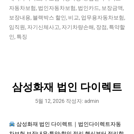
자동차보험
,
법인자동차보험
,
법인카드
,
보장금액
,
보장내용
,
블랙박스 할인
,
비교
,
업무용자동차보험
,
임직원
,
자기신체사고
,
자기차량손해
,
장점
,
특약할
인
,
특징
삼성화재 법인 다이렉트
5월 12, 2026
작성자:
admin
삼성화재 법인 다이렉트｜법인다이렉트자동
차보험 보장내용·특약·할인 정리 핵심부터 정리할