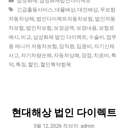
삼성화재
,
삼성화재법인다이렉트
테
태
긴급출동서비스
,
대물배상
,
대인배상
,
무보험
고
그
자동차상해
,
법인다이렉트자동차보험
,
법인자동
리
차보험
,
법인차보험
,
보장금액
,
보장내용
,
보험료
예시
,
비교
,
삼성화재 법인 다이렉트
,
수술비
,
업무
용 애니카 자동차보험
,
임직원
,
입원비
,
자기신체
사고
,
자기차량손해
,
자동차상해
,
장점
,
치료비
,
특
약
,
특징
,
할인
,
할인특약항목
현대해상 법인 다이렉트
5월 12, 2026
작성자:
admin