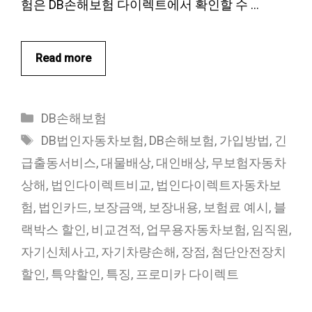
험은 DB손해보험 다이렉트에서 확인할 수 …
Read more
카
DB손해보험
테
태
DB법인자동차보험
,
DB손해보험
,
가입방법
,
긴
고
그
급출동서비스
,
대물배상
,
대인배상
,
무보험자동차
리
상해
,
법인다이렉트비교
,
법인다이렉트자동차보
험
,
법인카드
,
보장금액
,
보장내용
,
보험료 예시
,
블
랙박스 할인
,
비교견적
,
업무용자동차보험
,
임직원
,
자기신체사고
,
자기차량손해
,
장점
,
첨단안전장치
할인
,
특약할인
,
특징
,
프로미카 다이렉트