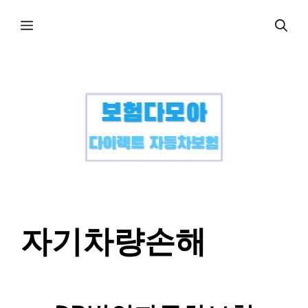
컨
메
텐
츠
로
뉴
건
너
뛰
기
자기차량손해