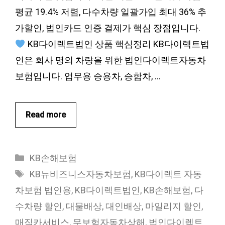
평균 19.4% 저렴, 다수차량 일괄가입 최대 36% 추
가할인, 법인카드 인증 결제가 핵심 장점입니다.
KB다이렉트법인 상품 핵심정리 KB다이렉트법
인은 회사 명의 차량을 위한 법인다이렉트자동차
보험입니다. 업무용 승용차, 승합차, …
Read more
카
KB손해보험
테
태
KB뉴비즈니스자동차보험
,
KB다이렉트 자동
고
그
차보험 법인용
,
KB다이렉트법인
,
KB손해보험
,
다
리
수차량 할인
,
대물배상
,
대인배상
,
마일리지 할인
,
매직카서비스
,
무보험자동차상해
,
법인다이렉트