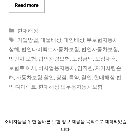
Read more
카
현대해상
테
태
가입방법
,
대물배상
,
대인배상
,
무보험자동차
고
그
상해
,
법인다이렉트자동차보험
,
법인자동차보험
,
리
법인차 보험
,
법인차량보험
,
보장금액
,
보장내용
,
보험료 예시
,
비사업용자동차
,
임직원
,
자기차량손
해
,
자동차보험 할인
,
장점
,
특약
,
할인
,
현대해상 법
인 다이렉트
,
현대해상 업무용자동차보험
소비자들을 위한 올바른 보험 정보 제공을 목적으로 제작되었습
니다.