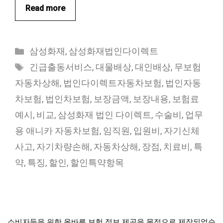
Read more
카
삼성화재
,
삼성화재법인다이렉트
테
태
긴급출동서비스
,
대물배상
,
대인배상
,
무보험
고
그
자동차상해
,
법인다이렉트자동차보험
,
법인자동
리
차보험
,
법인차보험
,
보장금액
,
보장내용
,
보험료
예시
,
비교
,
삼성화재 법인 다이렉트
,
수술비
,
업무
용 애니카 자동차보험
,
임직원
,
입원비
,
자기신체
사고
,
자기차량손해
,
자동차상해
,
장점
,
치료비
,
특
약
,
특징
,
할인
,
할인특약항목
소비자들을 위한 올바른 보험 정보 제공을 목적으로 제작되었습