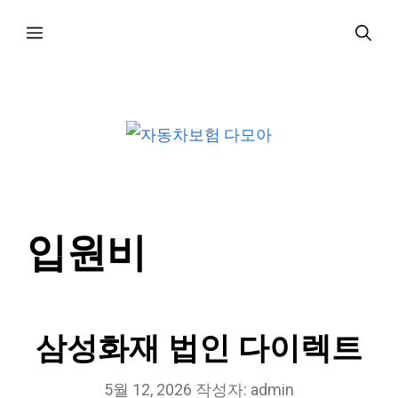
컨
메
텐
츠
로
뉴
건
너
뛰
기
입원비
삼성화재 법인 다이렉트
5월 12, 2026
작성자:
admin