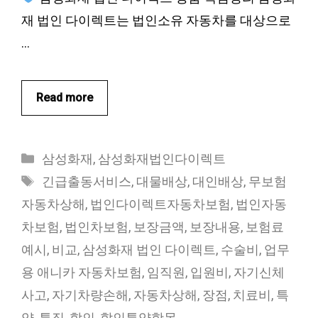
재 법인 다이렉트는 법인소유 자동차를 대상으로
…
Read more
카
삼성화재
,
삼성화재법인다이렉트
테
태
긴급출동서비스
,
대물배상
,
대인배상
,
무보험
고
그
자동차상해
,
법인다이렉트자동차보험
,
법인자동
리
차보험
,
법인차보험
,
보장금액
,
보장내용
,
보험료
예시
,
비교
,
삼성화재 법인 다이렉트
,
수술비
,
업무
용 애니카 자동차보험
,
임직원
,
입원비
,
자기신체
사고
,
자기차량손해
,
자동차상해
,
장점
,
치료비
,
특
약
,
특징
,
할인
,
할인특약항목