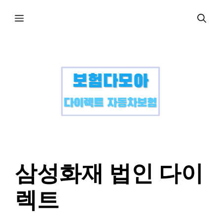
컨
메
텐
츠
로
뉴
건
너
뛰
기
삼성화재 법인 다이
렉트