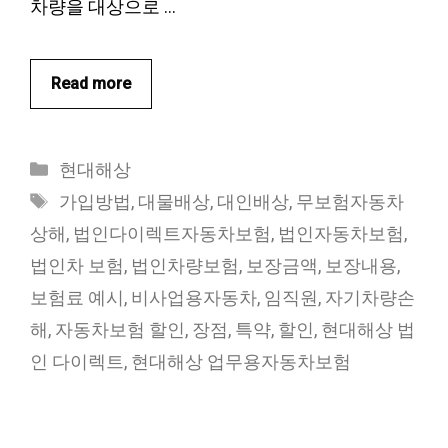
차량을 대상으로 …
Read more
카
현대해상
테
태
가입방법
,
대물배상
,
대인배상
,
무보험자동차
고
그
상해
,
법인다이렉트자동차보험
,
법인자동차보험
,
리
법인차 보험
,
법인차량보험
,
보장금액
,
보장내용
,
보험료 예시
,
비사업용자동차
,
임직원
,
자기차량손
해
,
자동차보험 할인
,
장점
,
특약
,
할인
,
현대해상 법
인 다이렉트
,
현대해상 업무용자동차보험