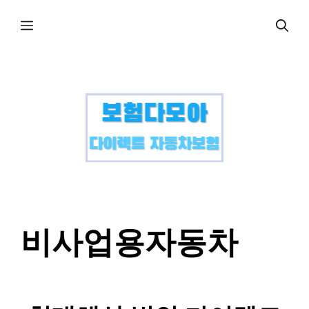
컨
메
텐
츠
로
뉴
건
너
뛰
기
비사업용자동차