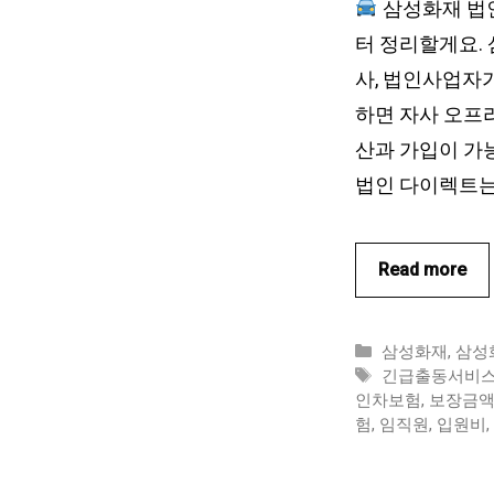
삼성화재 법
터 정리할게요. 
사, 법인사업자
하면 자사 오프라
산과 가입이 가
법인 다이렉트는
Read more
카
삼성화재
,
삼성
테
태
긴급출동서비
고
그
인차보험
,
보장금
리
험
,
임직원
,
입원비
,