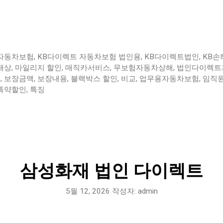
자동차보험
,
KB다이렉트 자동차보험 법인용
,
KB다이렉트법인
,
KB손
배상
,
마일리지 할인
,
매직카서비스
,
무보험자동차상해
,
법인다이렉트
드
,
보장금액
,
보장내용
,
블랙박스 할인
,
비교
,
업무용자동차보험
,
임직
특약할인
,
특징
삼성화재 법인 다이렉트
5월 12, 2026
작성자:
admin