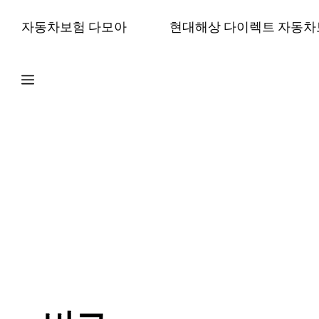
컨
자동차보험 다모아
현대해상 다이렉트 자동차
텐
츠
로
건
너
뛰
기