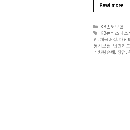
Read more
카
KB손해보험
테
태
KB뉴비즈니스
고
그
인
,
대물배상
,
대인
리
동차보험
,
법인카
기차량손해
,
장점
,