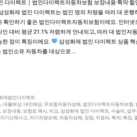
인 다이렉트｜법인다이렉트자동차보험 보장내용·특약·할인
삼성화재 법인 다이렉트는 법인 명의 차량을 여러 대 운행하
가 확인하기 좋은 법인다이렉트자동차보험이에요. 인터넷
인 대비 평균 21.1% 저렴하게 안내되고, 여러 대 법인자
능한 점이 특징이에요.
삼성화재 법인 다이렉트 상품 
 법인소유 자동차를 대상으로 …
화재법인다이렉트
스
,
대물배상
,
대인배상
,
무보험자동차상해
,
법인다이렉트자동차보험
,
액
,
보장내용
,
보험료 예시
,
비교
,
삼성화재 법인 다이렉트
,
수술비
,
업무
자기신체사고
,
자기차량손해
,
자동차상해
,
장점
,
치료비
,
특약
,
특징
,