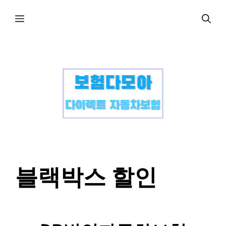
컨
메
텐
츠
로
뉴
건
너
뛰
기
블랙박스 할인