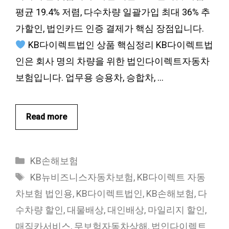
평균 19.4% 저렴, 다수차량 일괄가입 최대 36% 추
가할인, 법인카드 인증 결제가 핵심 장점입니다.
KB다이렉트법인 상품 핵심정리 KB다이렉트법
인은 회사 명의 차량을 위한 법인다이렉트자동차
보험입니다. 업무용 승용차, 승합차, …
Read more
카
KB손해보험
테
태
KB뉴비즈니스자동차보험
,
KB다이렉트 자동
고
그
차보험 법인용
,
KB다이렉트법인
,
KB손해보험
,
다
리
수차량 할인
,
대물배상
,
대인배상
,
마일리지 할인
,
매직카서비스
,
무보험자동차상해
,
법인다이렉트