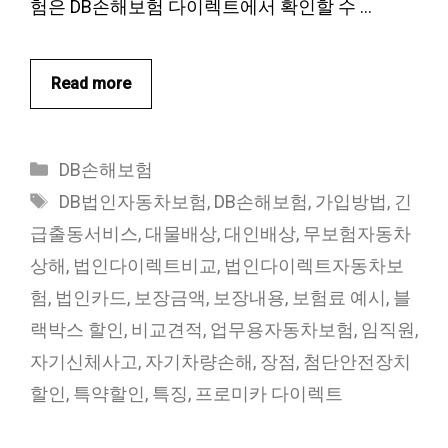
험은 DB손해보험 다이렉트에서 확인할 수 …
Read more
카
DB손해보험
테
태
DB법인자동차보험
,
DB손해보험
,
가입방법
,
긴
고
그
급출동서비스
,
대물배상
,
대인배상
,
무보험자동차
리
상해
,
법인다이렉트비교
,
법인다이렉트자동차보
험
,
법인카드
,
보장금액
,
보장내용
,
보험료 예시
,
블
랙박스 할인
,
비교견적
,
업무용자동차보험
,
임직원
,
자기신체사고
,
자기차량손해
,
장점
,
첨단안전장치
할인
,
특약할인
,
특징
,
프로미카 다이렉트