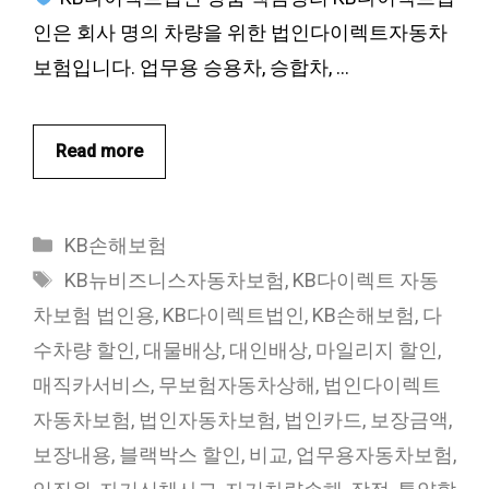
인은 회사 명의 차량을 위한 법인다이렉트자동차
보험입니다. 업무용 승용차, 승합차, …
Read more
카
KB손해보험
테
태
KB뉴비즈니스자동차보험
,
KB다이렉트 자동
고
그
차보험 법인용
,
KB다이렉트법인
,
KB손해보험
,
다
리
수차량 할인
,
대물배상
,
대인배상
,
마일리지 할인
,
매직카서비스
,
무보험자동차상해
,
법인다이렉트
자동차보험
,
법인자동차보험
,
법인카드
,
보장금액
,
보장내용
,
블랙박스 할인
,
비교
,
업무용자동차보험
,