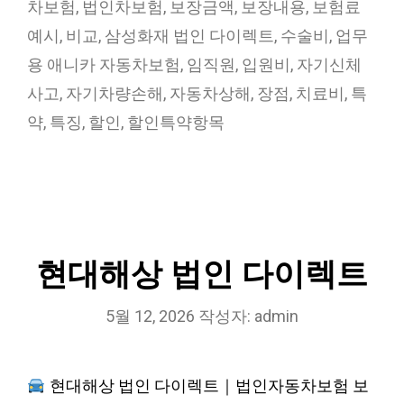
차보험
,
법인차보험
,
보장금액
,
보장내용
,
보험료
예시
,
비교
,
삼성화재 법인 다이렉트
,
수술비
,
업무
용 애니카 자동차보험
,
임직원
,
입원비
,
자기신체
사고
,
자기차량손해
,
자동차상해
,
장점
,
치료비
,
특
약
,
특징
,
할인
,
할인특약항목
현대해상 법인 다이렉트
5월 12, 2026
작성자:
admin
현대해상 법인 다이렉트｜법인자동차보험 보