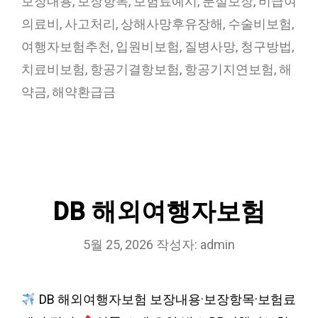
보장내용
,
보장항목
,
보험료예시
,
분실보장
,
비급여
의료비
,
사고처리
,
상해사망후유장해
,
수술비보험
,
여행자보험추천
,
입원비보험
,
질병사망
,
청구방법
,
치료비보험
,
항공기결항보험
,
항공기지연보험
,
해
약금
,
해약환급금
DB 해외여행자보험
5월 25, 2026
작성자:
admin
DB 해외여행자보험 보장내용·보장항목·보험료