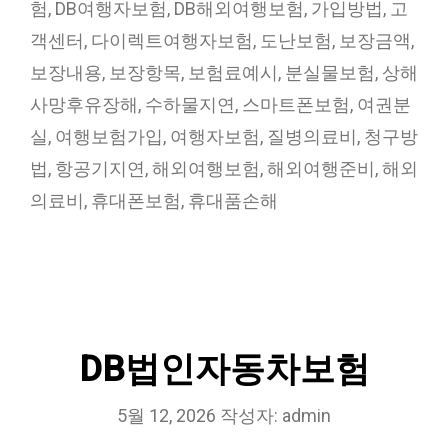
그
험
,
DB여행자보험
,
DB해외여행보험
,
가입방법
,
고
리
객센터
,
다이렉트여행자보험
,
도난보험
,
보장금액
,
보장내용
,
보장항목
,
보험료예시
,
분실물보험
,
상해
사망후유장해
,
수하물지연
,
스마트폰보험
,
여권분
실
,
여행보험가입
,
여행자보험
,
질병의료비
,
청구방
법
,
항공기지연
,
해외여행보험
,
해외여행준비
,
해외
의료비
,
휴대폰보험
,
휴대품손해
DB법인자동차보험
5월 12, 2026
작성자:
admin