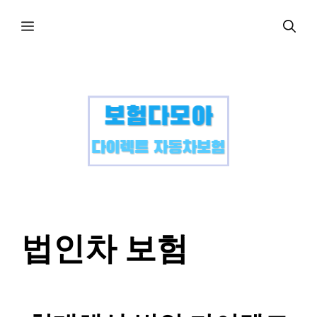
컨
메
텐
츠
로
뉴
건
너
뛰
기
법인차 보험