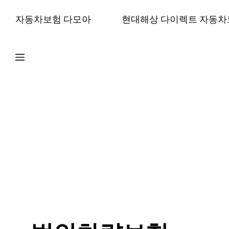
컨
자동차보험 다모아
현대해상 다이렉트 자동차
텐
츠
로
건
너
뛰
기