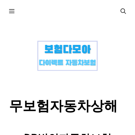
컨
메
텐
츠
로
뉴
건
너
뛰
기
무보험자동차상해