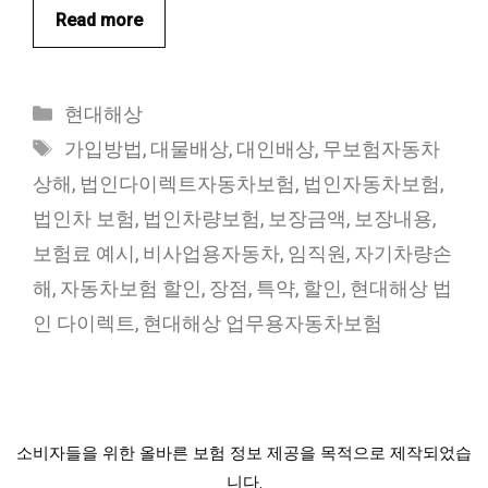
Read more
카
현대해상
테
태
가입방법
,
대물배상
,
대인배상
,
무보험자동차
고
그
상해
,
법인다이렉트자동차보험
,
법인자동차보험
,
리
법인차 보험
,
법인차량보험
,
보장금액
,
보장내용
,
보험료 예시
,
비사업용자동차
,
임직원
,
자기차량손
해
,
자동차보험 할인
,
장점
,
특약
,
할인
,
현대해상 법
인 다이렉트
,
현대해상 업무용자동차보험
소비자들을 위한 올바른 보험 정보 제공을 목적으로 제작되었습
니다.