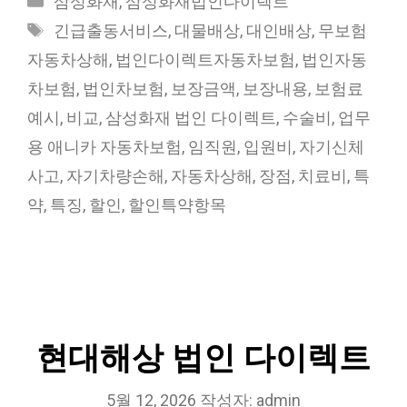
삼성화재
,
삼성화재법인다이렉트
테
태
긴급출동서비스
,
대물배상
,
대인배상
,
무보험
고
그
자동차상해
,
법인다이렉트자동차보험
,
법인자동
리
차보험
,
법인차보험
,
보장금액
,
보장내용
,
보험료
예시
,
비교
,
삼성화재 법인 다이렉트
,
수술비
,
업무
용 애니카 자동차보험
,
임직원
,
입원비
,
자기신체
사고
,
자기차량손해
,
자동차상해
,
장점
,
치료비
,
특
약
,
특징
,
할인
,
할인특약항목
현대해상 법인 다이렉트
5월 12, 2026
작성자:
admin