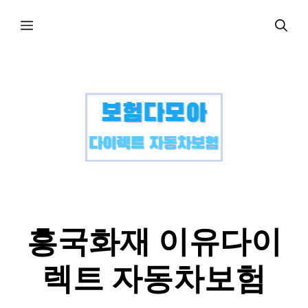
컨
메
텐
츠
로
뉴
건
너
뛰
기
흥국화재 이유다이
렉트 자동차보험