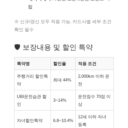
립
※ 신규/갱신 모두 적용 가능. 카드사별 세부 조건
확인 필수
🛡 보장내용 및 할인 특약
특약명
할인율
적용 조건
주행거리 할인특
2,000km 이하 운
최대 44%
약
전
UBI운전습관 할
운전점수 70점 이
3~14%
인
상
12세 이하 자녀
자녀할인특약
6.8~10.4%
등록