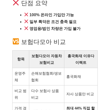
단점 요약
100% 온라인 가입만 가능
일부 특약은 조건 충족 필요
영업용/법인 차량은 가입 불가
보험다모아 비교
보험다모아 자동차
흥국화재 이유다
항목
보험비교
이렉트
운영주
손해보험협회/생보
흥국화재
체
협회
비교 범
다수 보험사 상품
자사 상품만 비교
위
비교
가격 경
최대 44% 직접 할