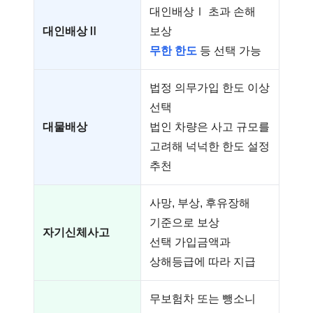
대인배상Ⅰ 초과 손해
대인배상Ⅱ
보상
무한 한도
등 선택 가능
법정 의무가입 한도 이상
선택
대물배상
법인 차량은 사고 규모를
고려해 넉넉한 한도 설정
추천
사망, 부상, 후유장해
기준으로 보상
자기신체사고
선택 가입금액과
상해등급에 따라 지급
무보험차 또는 뺑소니