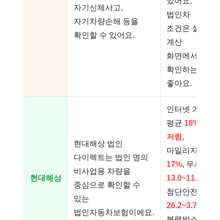
있어요.
자기신체사고,
법인차
자기차량손해 등을
조건은 실제
확인할 수 있어요.
계산
화면에서
확인하는 게
좋아요.
인터넷 가입
평균
18%
저렴
,
현대해상 법인
마일리지
다이렉트는 법인 명의
17%
, 무사고
비사업용 차량을
현대해상
13.0~11.4%
,
중심으로 확인할 수
첨단안전장치
있는
26.2~3.7%
,
법인자동차보험이에요.
블랙박스
3%