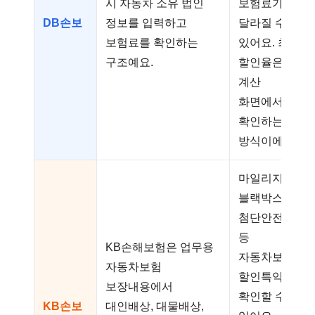
시 자동차 소유 법인
보험료가
DB손보
정보를 입력하고
달라질 수
보험료를 확인하는
있어요. 최종
구조예요.
할인율은
계산
화면에서
확인하는
방식이에요.
마일리지,
블랙박스,
첨단안전장치
등
KB손해보험은 업무용
자동차보험
자동차보험
할인특약을
보장내용에서
확인할 수
KB손보
대인배상, 대물배상,