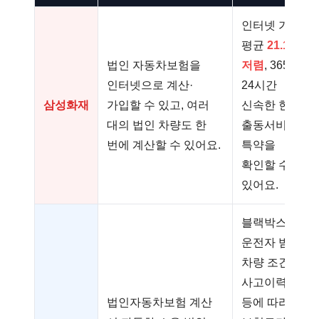
인터넷 가입
평균
21.1%
법인 자동차보험을
저렴
, 365일
인터넷으로 계산·
24시간
삼성화재
가입할 수 있고, 여러
신속한 현장
대의 법인 차량도 한
출동서비스
번에 계산할 수 있어요.
특약을
확인할 수
있어요.
블랙박스,
운전자 범위,
차량 조건,
사고이력
법인자동차보험 계산
등에 따라