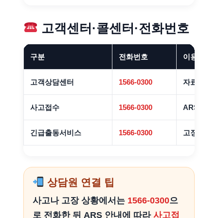
고객센터·콜센터·전화번호
구분
전화번호
이용 안내
고객상담센터
1566-0300
자료 기준
사고접수
1566-0300
ARS 또는
긴급출동서비스
1566-0300
고장출동·
상담원 연결 팁
사고나 고장 상황에서는
1566-0300
으
로 전화한 뒤 ARS 안내에 따라
사고접