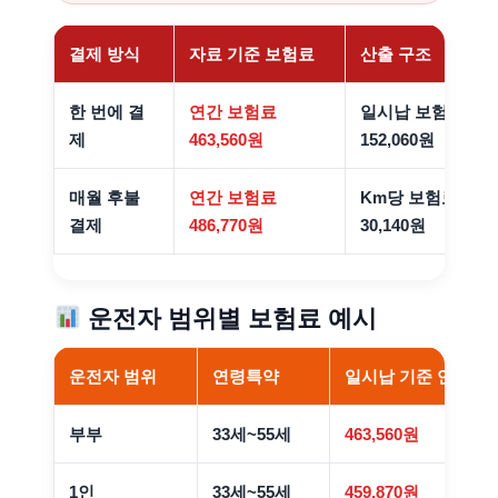
결제 방식
자료 기준 보험료
산출 구조
한 번에 결
연간 보험료
일시납 보험료 615
제
463,560원
152,060원
매월 후불
연간 보험료
Km당 보험료 17.87
결제
486,770원
30,140원
운전자 범위별 보험료 예시
운전자 범위
연령특약
일시납 기준 연간보
부부
33세~55세
463,560원
1인
33세~55세
459,870원