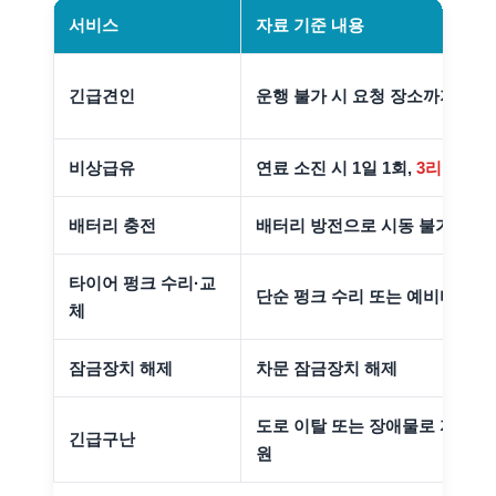
서비스
자료 기준 내용
긴급견인
운행 불가 시 요청 장소까지
30k
비상급유
연료 소진 시 1일 1회,
3리터
한도
배터리 충전
배터리 방전으로 시동 불가 시 
타이어 펑크 수리·교
단순 펑크 수리 또는 예비타이어
체
잠금장치 해제
차문 잠금장치 해제
도로 이탈 또는 장애물로 자력 운
긴급구난
원