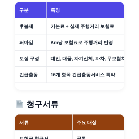
구분
특징
후불제
기본료 + 실제 주행거리 보험료
퍼마일
Km당 보험료로 주행거리 반영
보장 구성
대인, 대물, 자기신체, 자차, 무보험차상해 
긴급출동
16개 항목 긴급출동서비스 특약
청구서류
서류
주요 대상
보험금 청구서
공통