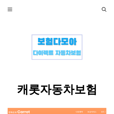
컨
메
텐
츠
로
뉴
건
너
뛰
기
캐롯자동차보험