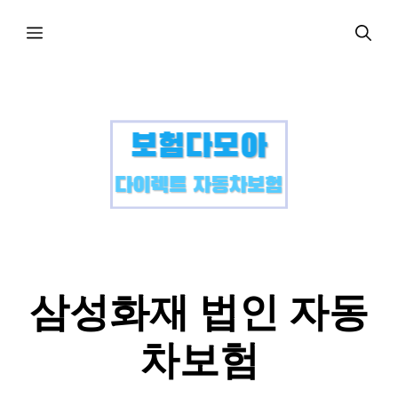
컨
메
텐
츠
로
뉴
건
너
뛰
기
삼성화재 법인 자동
차보험