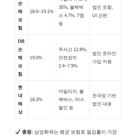
손
35%, 블랙박
법인 포함,
해
18.5~19.1%
스 4.7%, T맵
UI 간편
보
등
험
DB
손
무사고 12.8%,
법인 온라인
해
19.0%
안전장치
가입 지원
보
2.4~7.9%
험
현
마일리지, 블
대
전국망 기반
18.3%
랙박스, 자녀
해
법인 대응
할인 등
상
총평:
삼성화재는 평균 보험료 절감률이 가장