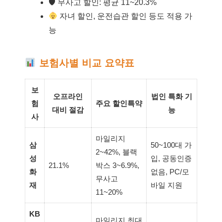
🛡 무사고 할인: 평균 11~20.3%
자녀 할인, 운전습관 할인 등도 적용 가
능
보험사별 비교 요약표
보
오프라인
법인 특화 기
험
주요 할인특약
대비 절감
능
사
마일리지
삼
50~100대 가
2~42%, 블랙
성
입, 공동인증
21.1%
박스 3~6.9%,
화
없음, PC/모
무사고
재
바일 지원
11~20%
KB
마일리지 최대