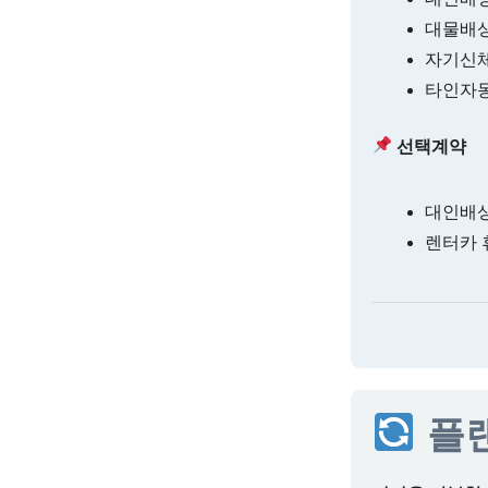
대물배상:
자기신체사
타인자동차
선택계약
대인배상지
렌터카 
플랜