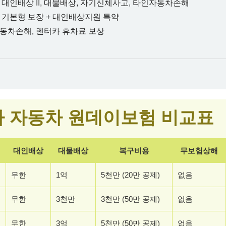
대인배상 II, 대물배상, 자기신체사고, 타인자동차손해
기본형 보장 + 대인배상지원 특약
동차손해, 렌터카 휴차료 보상
 자동차 원데이보험 비교표
대인배상
대물배상
복구비용
무보험상해
무한
1억
5천만 (20만 공제)
없음
무한
3천만
3천만 (50만 공제)
없음
무한
3억
5천만 (50만 공제)
없음