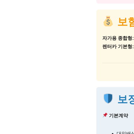
보험
자가용 종합형:
렌터카 기본형:
보장
기본계약
대인배상 I