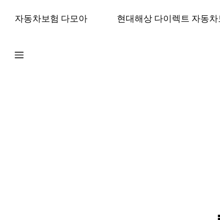
컨
자동차보험 다모아
현대해상 다이렉트 자동차
텐
츠
로
건
너
뛰
기